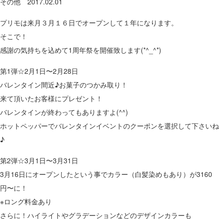
その他
2017.02.01
プリモは来月３月１６日でオープンして１年になります。
そこで！
感謝の気持ちを込めて1周年祭を開催致します(*^_^*)
第1弾☆2月1日〜2月28日
バレンタイン間近♪お菓子のつかみ取り！
来て頂いたお客様にプレゼント！
バレンタインが終わってもありますよ(^^)
ホットペッパーでバレンタインイベントのクーポンを選択して下さいね
♪
第2弾☆3月1日〜3月31日
3月16日にオープンしたという事でカラー（白髪染めもあり）が3160
円〜に！
※ロング料金あり
さらに！ハイライトやグラデーションなどのデザインカラーも