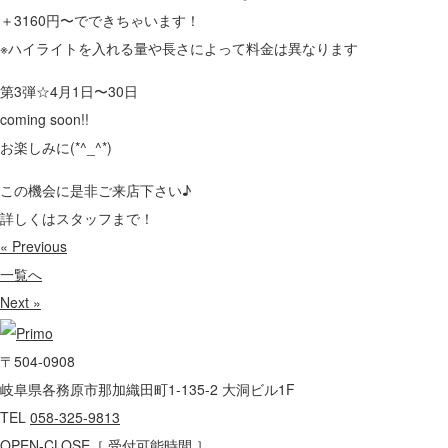
＋3160円〜でできちゃいます！
※ハイライトを入れる量や長さによって料金は異なります
第3弾☆4月1日〜30日
coming soon!!
お楽しみに(*^_^*)
この機会に是非ご来店下さい♪
詳しくはスタッフまで！
« Previous
一覧へ
Next »
〒504-0908
岐阜県各務原市那加織田町1-135-2 大洞ビル1F
TEL
058-325-9813
OPEN-CLOSE
［ 受付可能時間 ］